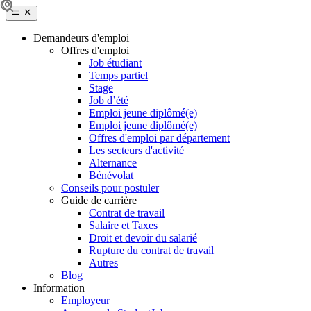
Demandeurs d'emploi
Offres d'emploi
Job étudiant
Temps partiel
Stage
Job d’été
Emploi jeune diplômé(e)
Emploi jeune diplômé(e)
Offres d'emploi par département
Les secteurs d'activité
Alternance
Bénévolat
Conseils pour postuler
Guide de carrière
Contrat de travail
Salaire et Taxes
Droit et devoir du salarié
Rupture du contrat de travail
Autres
Blog
Information
Employeur