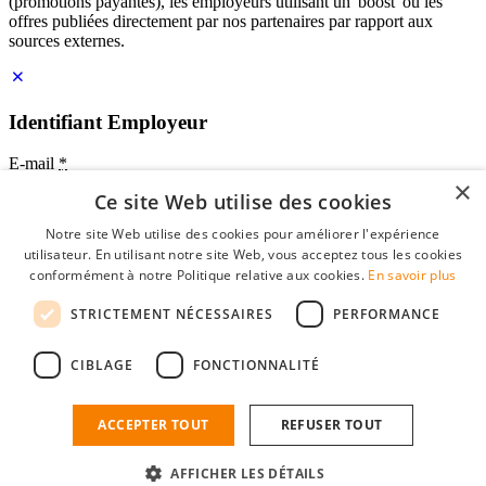
(promotions payantes), les employeurs utilisant un 'boost' ou les
offres publiées directement par nos partenaires par rapport aux
sources externes.
Identifiant Employeur
E-mail
*
×
Ce site Web utilise des cookies
Mot de passe
Notre site Web utilise des cookies pour améliorer l'expérience
se souvenir de moi
utilisateur. En utilisant notre site Web, vous acceptez tous les cookies
mot de passe oublié?
conformément à notre Politique relative aux cookies.
En savoir plus
Connexion
STRICTEMENT NÉCESSAIRES
PERFORMANCE
Profil Employeur gratuit
CIBLAGE
FONCTIONNALITÉ
Vous pouvez vous connecter sur StudentJob si vous avez créé un
compte en tant qu'employeur. Trouver le bon candidat pour vous
n'est plus qu'à quelques clics.
ACCEPTER TOUT
REFUSER TOUT
Vous n'avez pas de compte en tant qu'employeur?
AFFICHER LES DÉTAILS