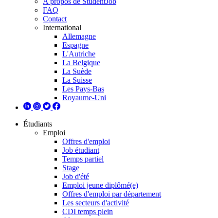
A propos de StudentJob
FAQ
Contact
International
Allemagne
Espagne
L'Autriche
La Belgique
La Suède
La Suisse
Les Pays-Bas
Royaume-Uni
Étudiants
Emploi
Offres d'emploi
Job étudiant
Temps partiel
Stage
Job d'été
Emploi jeune diplômé(e)
Offres d'emploi par département
Les secteurs d'activité
CDI temps plein