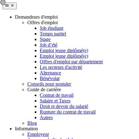
Demandeurs d'emploi
Offres d'emploi
Job étudiant
Temps partiel
Stage
Job d’été
Emploi jeune diplômé(e)
Emploi jeune diplômé(e)
Offres d'emploi par département
Les secteurs d'activité
Alternance
Bénévolat
Conseils pour postuler
Guide de carrière
Contrat de travail
Salaire et Taxes
Droit et devoir du salarié
Rupture du contrat de travail
Autres
Blog
Information
Employeur