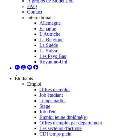
A propos de StudentJob
FAQ
Contact
International
Allemagne
Espagne
L'Autriche
La Belgique
La Suède
La Suisse
Les Pays-Bas
Royaume-Uni
Étudiants
Emploi
Offres d'emploi
Job étudiant
Temps partiel
Stage
Job d'été
Emploi jeune diplômé(e)
Offres d'emploi par département
Les secteurs d'activité
CDI temps plein