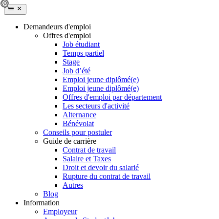
Demandeurs d'emploi
Offres d'emploi
Job étudiant
Temps partiel
Stage
Job d’été
Emploi jeune diplômé(e)
Emploi jeune diplômé(e)
Offres d'emploi par département
Les secteurs d'activité
Alternance
Bénévolat
Conseils pour postuler
Guide de carrière
Contrat de travail
Salaire et Taxes
Droit et devoir du salarié
Rupture du contrat de travail
Autres
Blog
Information
Employeur