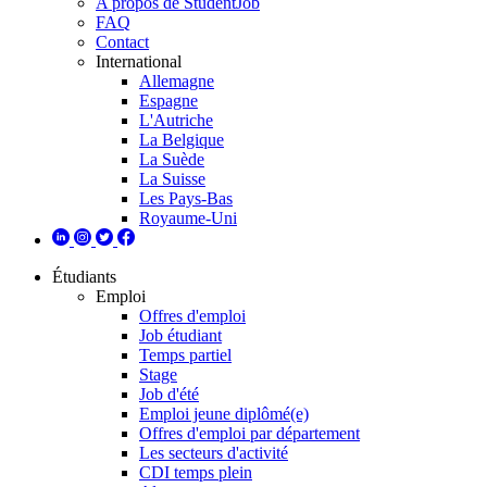
A propos de StudentJob
FAQ
Contact
International
Allemagne
Espagne
L'Autriche
La Belgique
La Suède
La Suisse
Les Pays-Bas
Royaume-Uni
Étudiants
Emploi
Offres d'emploi
Job étudiant
Temps partiel
Stage
Job d'été
Emploi jeune diplômé(e)
Offres d'emploi par département
Les secteurs d'activité
CDI temps plein