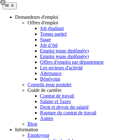
Demandeurs d'emploi
Offres d'emploi
Job étudiant
Temps partiel
Stage
Job d’été
Emploi jeune diplômé(e)
Emploi jeune diplômé(e)
Offres d'emploi par département
Les secteurs d'activité
Alternance
Bénévolat
Conseils pour postuler
Guide de carrière
Contrat de travail
Salaire et Taxes
Droit et devoir du salarié
Rupture du contrat de travail
Autres
Blog
Information
Employeur