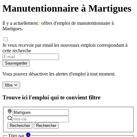
Manutentionnaire à Martigues
Il y a actuellement
2
offres d'emploi de manutentionnaire à
Martigues.
Je veux recevoir par email les nouveaux emplois correspondant à
cette recherche
If
you
Sauvegarder
are
a
Vous pouvez désactiver les alertes d'emploi à tout moment.
human,
ignore
filtre
this
field
Trouve ici l'emploi qui te convient
filtre
Rechercher
Rechercher
Trier par