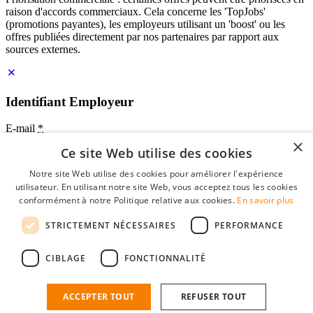
raison d'accords commerciaux. Cela concerne les 'TopJobs'
(promotions payantes), les employeurs utilisant un 'boost' ou les
offres publiées directement par nos partenaires par rapport aux
sources externes.
Identifiant Employeur
E-mail
*
×
Ce site Web utilise des cookies
Mot de passe
Notre site Web utilise des cookies pour améliorer l'expérience
se souvenir de moi
utilisateur. En utilisant notre site Web, vous acceptez tous les cookies
mot de passe oublié?
conformément à notre Politique relative aux cookies.
En savoir plus
Connexion
STRICTEMENT NÉCESSAIRES
PERFORMANCE
Profil Employeur gratuit
CIBLAGE
FONCTIONNALITÉ
Vous pouvez vous connecter sur StudentJob si vous avez créé un
compte en tant qu'employeur. Trouver le bon candidat pour vous
n'est plus qu'à quelques clics.
ACCEPTER TOUT
REFUSER TOUT