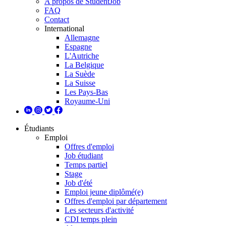
A propos de StudentJob
FAQ
Contact
International
Allemagne
Espagne
L'Autriche
La Belgique
La Suède
La Suisse
Les Pays-Bas
Royaume-Uni
Étudiants
Emploi
Offres d'emploi
Job étudiant
Temps partiel
Stage
Job d'été
Emploi jeune diplômé(e)
Offres d'emploi par département
Les secteurs d'activité
CDI temps plein