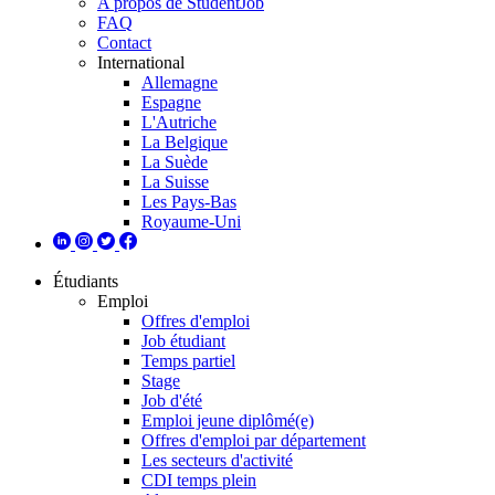
A propos de StudentJob
FAQ
Contact
International
Allemagne
Espagne
L'Autriche
La Belgique
La Suède
La Suisse
Les Pays-Bas
Royaume-Uni
Étudiants
Emploi
Offres d'emploi
Job étudiant
Temps partiel
Stage
Job d'été
Emploi jeune diplômé(e)
Offres d'emploi par département
Les secteurs d'activité
CDI temps plein