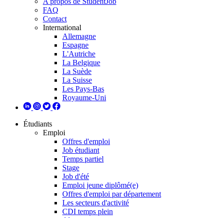
A propos de StudentJob
FAQ
Contact
International
Allemagne
Espagne
L'Autriche
La Belgique
La Suède
La Suisse
Les Pays-Bas
Royaume-Uni
Étudiants
Emploi
Offres d'emploi
Job étudiant
Temps partiel
Stage
Job d'été
Emploi jeune diplômé(e)
Offres d'emploi par département
Les secteurs d'activité
CDI temps plein