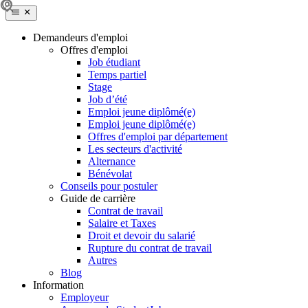
Demandeurs d'emploi
Offres d'emploi
Job étudiant
Temps partiel
Stage
Job d’été
Emploi jeune diplômé(e)
Emploi jeune diplômé(e)
Offres d'emploi par département
Les secteurs d'activité
Alternance
Bénévolat
Conseils pour postuler
Guide de carrière
Contrat de travail
Salaire et Taxes
Droit et devoir du salarié
Rupture du contrat de travail
Autres
Blog
Information
Employeur