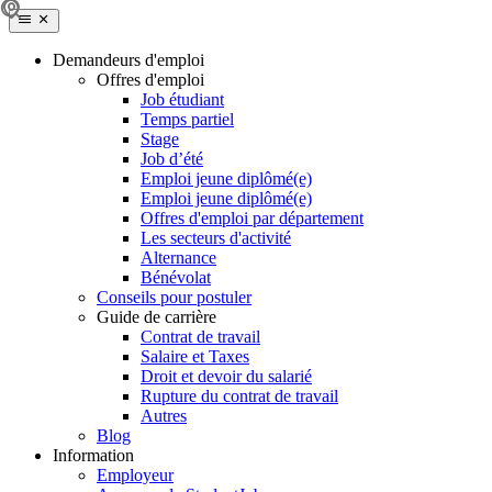
Demandeurs d'emploi
Offres d'emploi
Job étudiant
Temps partiel
Stage
Job d’été
Emploi jeune diplômé(e)
Emploi jeune diplômé(e)
Offres d'emploi par département
Les secteurs d'activité
Alternance
Bénévolat
Conseils pour postuler
Guide de carrière
Contrat de travail
Salaire et Taxes
Droit et devoir du salarié
Rupture du contrat de travail
Autres
Blog
Information
Employeur