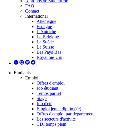
A propos de StudentJob
FAQ
Contact
International
Allemagne
Espagne
L'Autriche
La Belgique
La Suède
La Suisse
Les Pays-Bas
Royaume-Uni
Étudiants
Emploi
Offres d'emploi
Job étudiant
Temps partiel
Stage
Job d'été
Emploi jeune diplômé(e)
Offres d'emploi par département
Les secteurs d'activité
CDI temps plein