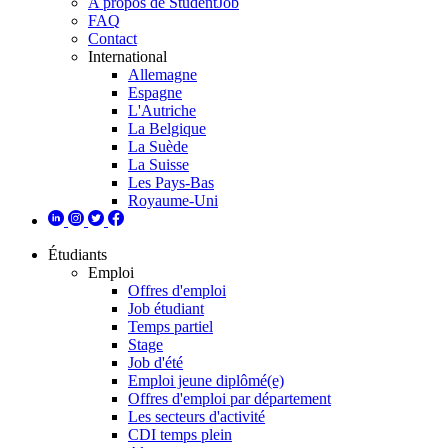
A propos de StudentJob
FAQ
Contact
International
Allemagne
Espagne
L'Autriche
La Belgique
La Suède
La Suisse
Les Pays-Bas
Royaume-Uni
Étudiants
Emploi
Offres d'emploi
Job étudiant
Temps partiel
Stage
Job d'été
Emploi jeune diplômé(e)
Offres d'emploi par département
Les secteurs d'activité
CDI temps plein