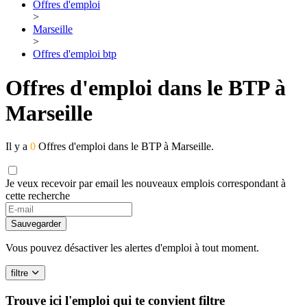
Offres d'emploi
>
Marseille
>
Offres d'emploi btp
Offres d'emploi dans le BTP à
Marseille
Il y a
0
Offres d'emploi dans le BTP à Marseille.
Je veux recevoir par email les nouveaux emplois correspondant à
cette recherche
If
you
Sauvegarder
are
a
Vous pouvez désactiver les alertes d'emploi à tout moment.
human,
ignore
filtre
this
field
Trouve ici l'emploi qui te convient
filtre