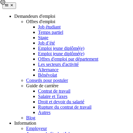
Demandeurs d'emploi
Offres d'emploi
Job étudiant
Temps partiel
Stage
Job d’été
Emploi jeune diplômé(e)
Emploi jeune diplômé(e)
Offres d'emploi par département
Les secteurs d'activité
Alternance
Bénévolat
Conseils pour postuler
Guide de carrière
Contrat de travail
Salaire et Taxes
Droit et devoir du salarié
Rupture du contrat de travail
Autres
Blog
Information
Employeur