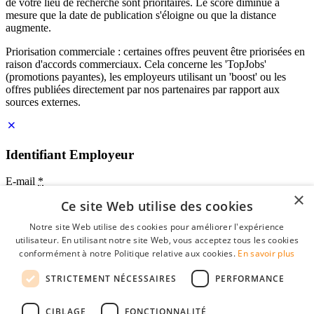
de votre lieu de recherche sont prioritaires. Le score diminue à
mesure que la date de publication s'éloigne ou que la distance
augmente.
Priorisation commerciale : certaines offres peuvent être priorisées en
raison d'accords commerciaux. Cela concerne les 'TopJobs'
(promotions payantes), les employeurs utilisant un 'boost' ou les
offres publiées directement par nos partenaires par rapport aux
sources externes.
Identifiant Employeur
E-mail
*
×
Ce site Web utilise des cookies
Mot de passe
Notre site Web utilise des cookies pour améliorer l'expérience
se souvenir de moi
utilisateur. En utilisant notre site Web, vous acceptez tous les cookies
mot de passe oublié?
conformément à notre Politique relative aux cookies.
En savoir plus
Connexion
STRICTEMENT NÉCESSAIRES
PERFORMANCE
Profil Employeur gratuit
CIBLAGE
FONCTIONNALITÉ