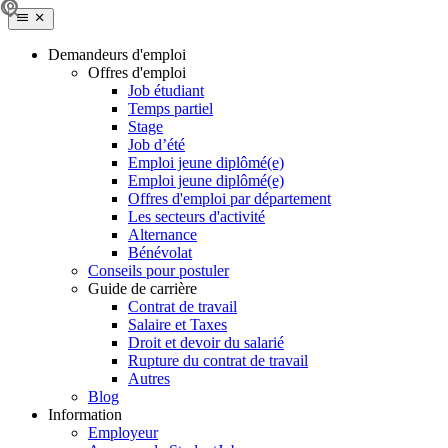
Demandeurs d'emploi
Offres d'emploi
Job étudiant
Temps partiel
Stage
Job d’été
Emploi jeune diplômé(e)
Emploi jeune diplômé(e)
Offres d'emploi par département
Les secteurs d'activité
Alternance
Bénévolat
Conseils pour postuler
Guide de carrière
Contrat de travail
Salaire et Taxes
Droit et devoir du salarié
Rupture du contrat de travail
Autres
Blog
Information
Employeur