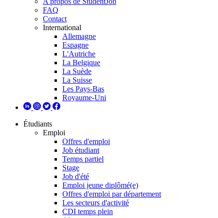
A propos de StudentJob
FAQ
Contact
International
Allemagne
Espagne
L'Autriche
La Belgique
La Suède
La Suisse
Les Pays-Bas
Royaume-Uni
Étudiants
Emploi
Offres d'emploi
Job étudiant
Temps partiel
Stage
Job d'été
Emploi jeune diplômé(e)
Offres d'emploi par département
Les secteurs d'activité
CDI temps plein