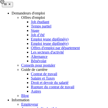
Demandeurs d'emploi
Offres d'emploi
Job étudiant
Temps partiel
Stage
Job d’été
Emploi jeune diplômé(e)
Emploi jeune diplômé(e)
Offres d'emploi par département
Les secteurs d'activité
Alternance
Bénévolat
Conseils pour postuler
Guide de carrière
Contrat de travail
Salaire et Taxes
Droit et devoir du salarié
Rupture du contrat de travail
Autres
Blog
Information
Employeur