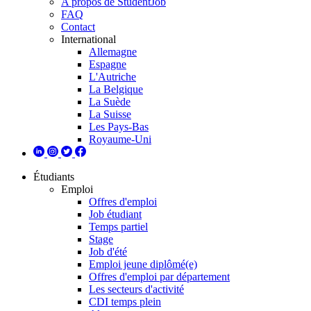
A propos de StudentJob
FAQ
Contact
International
Allemagne
Espagne
L'Autriche
La Belgique
La Suède
La Suisse
Les Pays-Bas
Royaume-Uni
Étudiants
Emploi
Offres d'emploi
Job étudiant
Temps partiel
Stage
Job d'été
Emploi jeune diplômé(e)
Offres d'emploi par département
Les secteurs d'activité
CDI temps plein