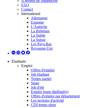
A propos de StudentJob
FAQ
Contact
International
Allemagne
Espagne
L'Autriche
La Belgique
La Suède
La Suisse
Les Pays-Bas
Royaume-Uni
Étudiants
Emploi
Offres d'emploi
Job étudiant
Temps partiel
Stage
Job d'été
Emploi jeune diplômé(e)
Offres d'emploi par département
Les secteurs d'activité
CDI temps plein