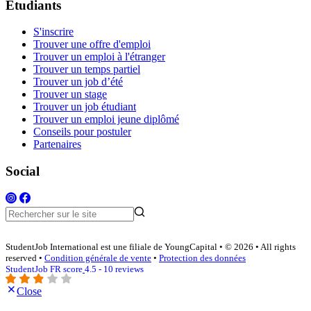
Étudiants
S'inscrire
Trouver une offre d'emploi
Trouver un emploi à l'étranger
Trouver un temps partiel
Trouver un job d’été
Trouver un stage
Trouver un job étudiant
Trouver un emploi jeune diplômé
Conseils pour postuler
Partenaires
Social
StudentJob International est une filiale de YoungCapital • © 2026 • All rights
reserved •
Condition générale de vente
•
Protection des données
StudentJob FR score
4.5 - 10 reviews
Close