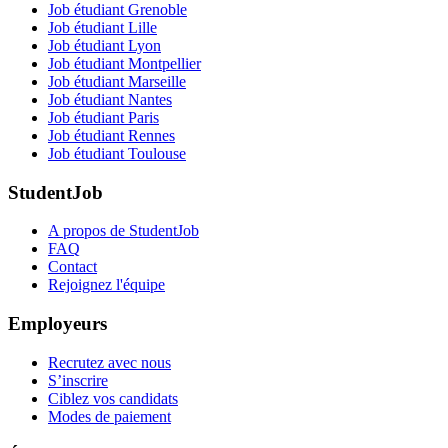
Job étudiant Grenoble
Job étudiant Lille
Job étudiant Lyon
Job étudiant Montpellier
Job étudiant Marseille
Job étudiant Nantes
Job étudiant Paris
Job étudiant Rennes
Job étudiant Toulouse
StudentJob
A propos de StudentJob
FAQ
Contact
Rejoignez l'équipe
Employeurs
Recrutez avec nous
S’inscrire
Ciblez vos candidats
Modes de paiement