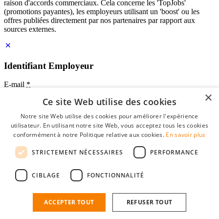
raison d'accords commerciaux. Cela concerne les 'TopJobs'
(promotions payantes), les employeurs utilisant un 'boost' ou les
offres publiées directement par nos partenaires par rapport aux
sources externes.
Identifiant Employeur
E-mail
*
×
Ce site Web utilise des cookies
Mot de passe
Notre site Web utilise des cookies pour améliorer l'expérience
se souvenir de moi
utilisateur. En utilisant notre site Web, vous acceptez tous les cookies
mot de passe oublié?
conformément à notre Politique relative aux cookies.
En savoir plus
Connexion
STRICTEMENT NÉCESSAIRES
PERFORMANCE
Profil Employeur gratuit
CIBLAGE
FONCTIONNALITÉ
Vous pouvez vous connecter sur StudentJob si vous avez créé un
compte en tant qu'employeur. Trouver le bon candidat pour vous
n'est plus qu'à quelques clics.
ACCEPTER TOUT
REFUSER TOUT
Vous n'avez pas de compte en tant qu'employeur?