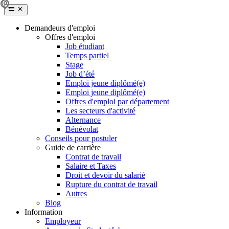
Demandeurs d'emploi
Offres d'emploi
Job étudiant
Temps partiel
Stage
Job d’été
Emploi jeune diplômé(e)
Emploi jeune diplômé(e)
Offres d'emploi par département
Les secteurs d'activité
Alternance
Bénévolat
Conseils pour postuler
Guide de carrière
Contrat de travail
Salaire et Taxes
Droit et devoir du salarié
Rupture du contrat de travail
Autres
Blog
Information
Employeur