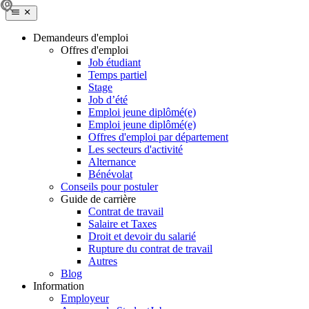
Demandeurs d'emploi
Offres d'emploi
Job étudiant
Temps partiel
Stage
Job d’été
Emploi jeune diplômé(e)
Emploi jeune diplômé(e)
Offres d'emploi par département
Les secteurs d'activité
Alternance
Bénévolat
Conseils pour postuler
Guide de carrière
Contrat de travail
Salaire et Taxes
Droit et devoir du salarié
Rupture du contrat de travail
Autres
Blog
Information
Employeur