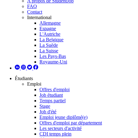
A propos de StudentJob
FAQ
Contact
International
Allemagne
Espagne
L'Autriche
La Belgique
La Suède
La Suisse
Les Pays-Bas
Royaume-Uni
Étudiants
Emploi
Offres d'emploi
Job étudiant
Temps partiel
Stage
Job d'été
Emploi jeune diplômé(e)
Offres d'emploi par département
Les secteurs d'activité
CDI temps plein