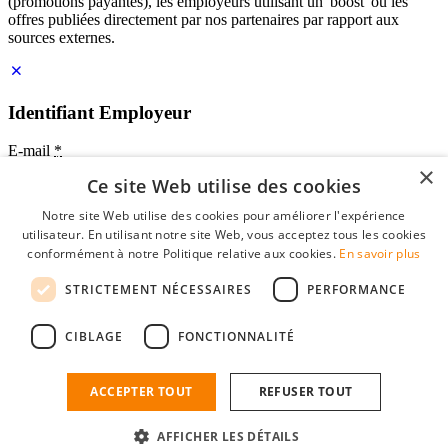
(promotions payantes), les employeurs utilisant un 'boost' ou les
offres publiées directement par nos partenaires par rapport aux
sources externes.
Identifiant Employeur
E-mail
*
×
Ce site Web utilise des cookies
Mot de passe
Notre site Web utilise des cookies pour améliorer l'expérience
se souvenir de moi
utilisateur. En utilisant notre site Web, vous acceptez tous les cookies
mot de passe oublié?
conformément à notre Politique relative aux cookies.
En savoir plus
Connexion
STRICTEMENT NÉCESSAIRES
PERFORMANCE
Profil Employeur gratuit
CIBLAGE
FONCTIONNALITÉ
Vous pouvez vous connecter sur StudentJob si vous avez créé un
compte en tant qu'employeur. Trouver le bon candidat pour vous
n'est plus qu'à quelques clics.
ACCEPTER TOUT
REFUSER TOUT
Vous n'avez pas de compte en tant qu'employeur?
AFFICHER LES DÉTAILS