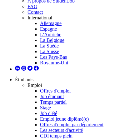
A propos de StudentJob
FAQ
Contact
International
Allemagne
Espagne
L'Autriche
La Belgique
La Suède
La Suisse
Les Pays-Bas
Royaume-Uni
Étudiants
Emploi
Offres d'emploi
Job étudiant
Temps partiel
Stage
Job d'été
Emploi jeune diplômé(e)
Offres d'emploi par département
Les secteurs d'activité
CDI temps plein