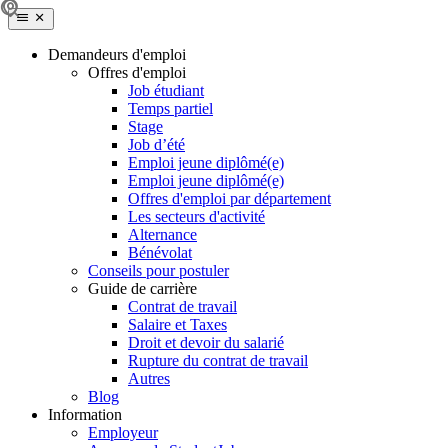
Demandeurs d'emploi
Offres d'emploi
Job étudiant
Temps partiel
Stage
Job d’été
Emploi jeune diplômé(e)
Emploi jeune diplômé(e)
Offres d'emploi par département
Les secteurs d'activité
Alternance
Bénévolat
Conseils pour postuler
Guide de carrière
Contrat de travail
Salaire et Taxes
Droit et devoir du salarié
Rupture du contrat de travail
Autres
Blog
Information
Employeur