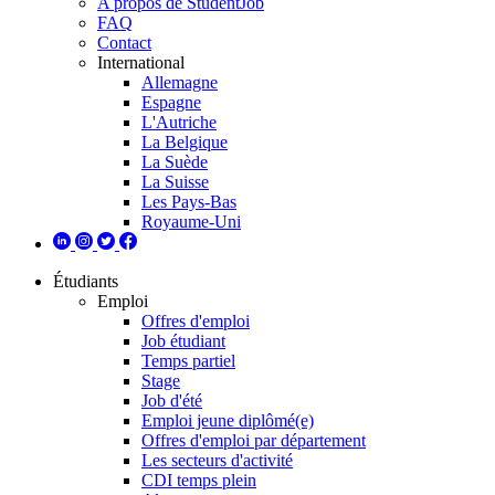
A propos de StudentJob
FAQ
Contact
International
Allemagne
Espagne
L'Autriche
La Belgique
La Suède
La Suisse
Les Pays-Bas
Royaume-Uni
Étudiants
Emploi
Offres d'emploi
Job étudiant
Temps partiel
Stage
Job d'été
Emploi jeune diplômé(e)
Offres d'emploi par département
Les secteurs d'activité
CDI temps plein