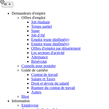
Demandeurs d'emploi
Offres d'emploi
Job étudiant
Temps partiel
Stage
Job d’été
Emploi jeune diplômé(e)
Emploi jeune diplômé(e)
Offres d'emploi par département
Les secteurs d'activité
Alternance
Bénévolat
Conseils pour postuler
Guide de carrière
Contrat de travail
Salaire et Taxes
Droit et devoir du salarié
Rupture du contrat de travail
Autres
Blog
Information
Employeur