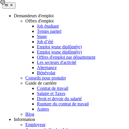
Demandeurs d'emploi
Offres d'emploi
Job étudiant
Temps partiel
Stage
Job d’été
Emploi jeune diplômé(e)
Emploi jeune diplômé(e)
Offres d'emploi par département
Les secteurs d'activité
Alternance
Bénévolat
Conseils pour postuler
Guide de carrière
Contrat de travail
Salaire et Taxes
Droit et devoir du salarié
Rupture du contrat de travail
Autres
Blog
Information
Employeur