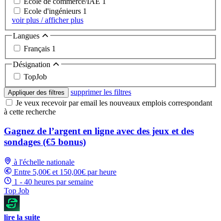
Ecole de commerce/IAE
1
Ecole d'ingénieurs
1
voir plus / afficher plus
Langues
Français
1
Désignation
TopJob
supprimer les filtres
Appliquer des filtres
Je veux recevoir par email les nouveaux emplois correspondant
à cette recherche
Gagnez de l’argent en ligne avec des jeux et des
sondages (€5 bonus)
à l'échelle nationale
Entre 5,00€ et 150,00€ par heure
1 - 40 heures par semaine
Top Job
lire la suite