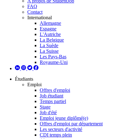
A propos de StudentJob
FAQ
Contact
International
Allemagne
Espagne
L'Autriche
La Belgique
La Suède
La Suisse
Les Pays-Bas
Royaume-Uni
Étudiants
Emploi
Offres d'emploi
Job étudiant
Temps partiel
Stage
Job d'été
Emploi jeune diplômé(e)
Offres d'emploi par département
Les secteurs d'activité
CDI temps plein