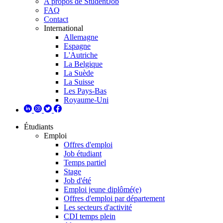
A propos de StudentJob
FAQ
Contact
International
Allemagne
Espagne
L'Autriche
La Belgique
La Suède
La Suisse
Les Pays-Bas
Royaume-Uni
Étudiants
Emploi
Offres d'emploi
Job étudiant
Temps partiel
Stage
Job d'été
Emploi jeune diplômé(e)
Offres d'emploi par département
Les secteurs d'activité
CDI temps plein