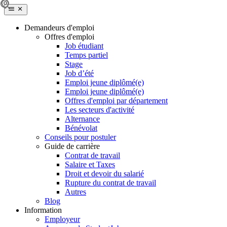
Demandeurs d'emploi
Offres d'emploi
Job étudiant
Temps partiel
Stage
Job d’été
Emploi jeune diplômé(e)
Emploi jeune diplômé(e)
Offres d'emploi par département
Les secteurs d'activité
Alternance
Bénévolat
Conseils pour postuler
Guide de carrière
Contrat de travail
Salaire et Taxes
Droit et devoir du salarié
Rupture du contrat de travail
Autres
Blog
Information
Employeur