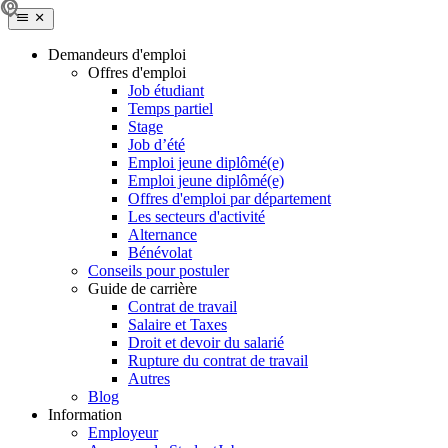
Demandeurs d'emploi
Offres d'emploi
Job étudiant
Temps partiel
Stage
Job d’été
Emploi jeune diplômé(e)
Emploi jeune diplômé(e)
Offres d'emploi par département
Les secteurs d'activité
Alternance
Bénévolat
Conseils pour postuler
Guide de carrière
Contrat de travail
Salaire et Taxes
Droit et devoir du salarié
Rupture du contrat de travail
Autres
Blog
Information
Employeur