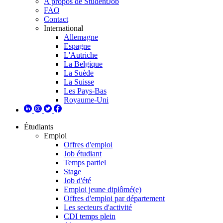
A propos de StudentJob
FAQ
Contact
International
Allemagne
Espagne
L'Autriche
La Belgique
La Suède
La Suisse
Les Pays-Bas
Royaume-Uni
Étudiants
Emploi
Offres d'emploi
Job étudiant
Temps partiel
Stage
Job d'été
Emploi jeune diplômé(e)
Offres d'emploi par département
Les secteurs d'activité
CDI temps plein