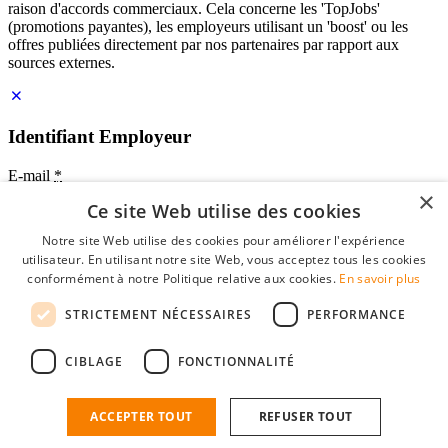
raison d'accords commerciaux. Cela concerne les 'TopJobs'
(promotions payantes), les employeurs utilisant un 'boost' ou les
offres publiées directement par nos partenaires par rapport aux
sources externes.
Identifiant Employeur
E-mail
*
×
Ce site Web utilise des cookies
Mot de passe
Notre site Web utilise des cookies pour améliorer l'expérience
se souvenir de moi
utilisateur. En utilisant notre site Web, vous acceptez tous les cookies
mot de passe oublié?
conformément à notre Politique relative aux cookies.
En savoir plus
Connexion
STRICTEMENT NÉCESSAIRES
PERFORMANCE
Profil Employeur gratuit
CIBLAGE
FONCTIONNALITÉ
Vous pouvez vous connecter sur StudentJob si vous avez créé un
compte en tant qu'employeur. Trouver le bon candidat pour vous
n'est plus qu'à quelques clics.
ACCEPTER TOUT
REFUSER TOUT
Vous n'avez pas de compte en tant qu'employeur?