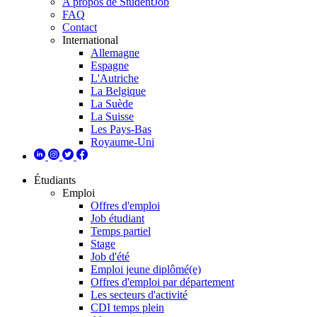
A propos de StudentJob
FAQ
Contact
International
Allemagne
Espagne
L'Autriche
La Belgique
La Suède
La Suisse
Les Pays-Bas
Royaume-Uni
Étudiants
Emploi
Offres d'emploi
Job étudiant
Temps partiel
Stage
Job d'été
Emploi jeune diplômé(e)
Offres d'emploi par département
Les secteurs d'activité
CDI temps plein