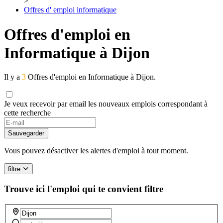
>
Offres d' emploi informatique
Offres d'emploi en
Informatique à Dijon
Il y a
3
Offres d'emploi en Informatique à Dijon.
Je veux recevoir par email les nouveaux emplois correspondant à
cette recherche
If
you
Sauvegarder
are
a
Vous pouvez désactiver les alertes d'emploi à tout moment.
human,
ignore
filtre
this
field
Trouve ici l'emploi qui te convient
filtre