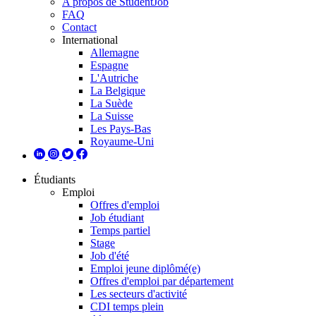
A propos de StudentJob
FAQ
Contact
International
Allemagne
Espagne
L'Autriche
La Belgique
La Suède
La Suisse
Les Pays-Bas
Royaume-Uni
Étudiants
Emploi
Offres d'emploi
Job étudiant
Temps partiel
Stage
Job d'été
Emploi jeune diplômé(e)
Offres d'emploi par département
Les secteurs d'activité
CDI temps plein