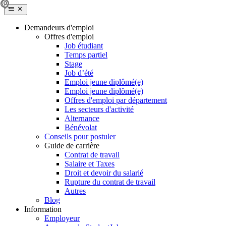
Demandeurs d'emploi
Offres d'emploi
Job étudiant
Temps partiel
Stage
Job d’été
Emploi jeune diplômé(e)
Emploi jeune diplômé(e)
Offres d'emploi par département
Les secteurs d'activité
Alternance
Bénévolat
Conseils pour postuler
Guide de carrière
Contrat de travail
Salaire et Taxes
Droit et devoir du salarié
Rupture du contrat de travail
Autres
Blog
Information
Employeur