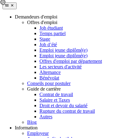
Demandeurs d'emploi
Offres d'emploi
Job étudiant
Temps partiel
Stage
Job d’été
Emploi jeune diplômé(e)
Emploi jeune diplômé(e)
Offres d'emploi par département
Les secteurs d'activité
Alternance
Bénévolat
Conseils pour postuler
Guide de carrière
Contrat de travail
Salaire et Taxes
Droit et devoir du salarié
Rupture du contrat de travail
Autres
Blog
Information
Employeur