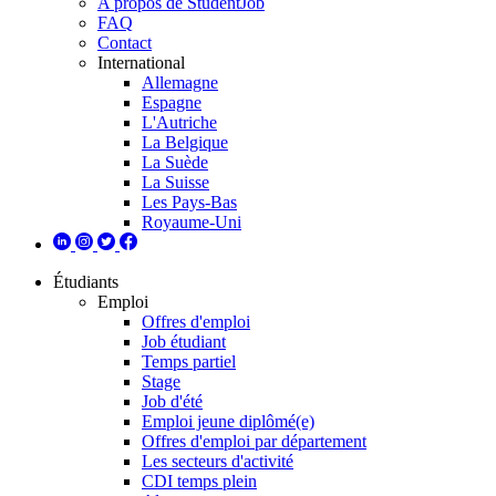
A propos de StudentJob
FAQ
Contact
International
Allemagne
Espagne
L'Autriche
La Belgique
La Suède
La Suisse
Les Pays-Bas
Royaume-Uni
Étudiants
Emploi
Offres d'emploi
Job étudiant
Temps partiel
Stage
Job d'été
Emploi jeune diplômé(e)
Offres d'emploi par département
Les secteurs d'activité
CDI temps plein