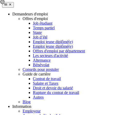
Demandeurs d'emploi
Offres d'emploi
Job étudiant
Temps partiel
Stage
Job d’été
Emploi jeune diplômé(e)
Emploi jeune diplômé(e)
Offres d'emploi par département
Les secteurs d'activité
Alternance
Bénévolat
Conseils pour postuler
Guide de carrière
Contrat de travail
Salaire et Taxes
Droit et devoir du salarié
Rupture du contrat de travail
Autres
Blog
Information
Employeur