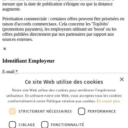
mesure que la date de publication s'éloigne ou que la distance
augmente.
Priorisation commerciale : certaines offres peuvent être priorisées en
raison d'accords commerciaux. Cela concerne les 'TopJobs'
(promotions payantes), les employeurs utilisant un 'boost' ou les
offres publiées directement par nos partenaires par rapport aux
sources externes.
Identifiant Employeur
E-mail
*
×
Ce site Web utilise des cookies
Mot de passe
Notre site Web utilise des cookies pour améliorer l'expérience
se souvenir de moi
utilisateur. En utilisant notre site Web, vous acceptez tous les cookies
mot de passe oublié?
conformément à notre Politique relative aux cookies.
En savoir plus
Connexion
STRICTEMENT NÉCESSAIRES
PERFORMANCE
Profil Employeur gratuit
CIBLAGE
FONCTIONNALITÉ
Vous pouvez vous connecter sur StudentJob si vous avez créé un