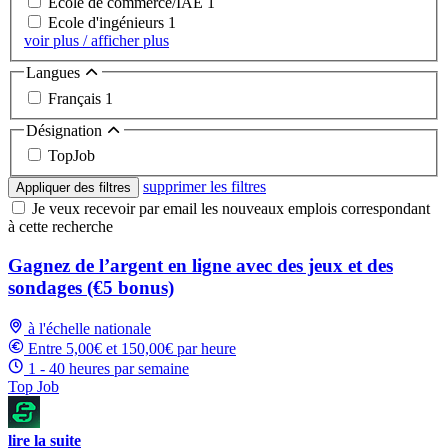
Ecole de commerce/IAE
1
Ecole d'ingénieurs
1
voir plus / afficher plus
Langues
Français
1
Désignation
TopJob
supprimer les filtres
Appliquer des filtres
Je veux recevoir par email les nouveaux emplois correspondant
à cette recherche
Gagnez de l’argent en ligne avec des jeux et des
sondages (€5 bonus)
à l'échelle nationale
Entre 5,00€ et 150,00€ par heure
1 - 40 heures par semaine
Top Job
lire la suite