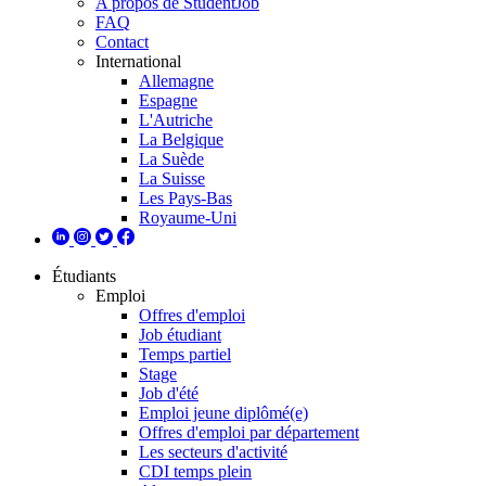
A propos de StudentJob
FAQ
Contact
International
Allemagne
Espagne
L'Autriche
La Belgique
La Suède
La Suisse
Les Pays-Bas
Royaume-Uni
Étudiants
Emploi
Offres d'emploi
Job étudiant
Temps partiel
Stage
Job d'été
Emploi jeune diplômé(e)
Offres d'emploi par département
Les secteurs d'activité
CDI temps plein