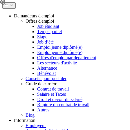
Demandeurs d'emploi
Offres d'emploi
Job étudiant
Temps partiel
Stage
Job d’été
Emploi jeune diplômé(e)
Emploi jeune diplômé(e)
Offres d'emploi par département
Les secteurs d'activité
Alternance
Bénévolat
Conseils pour postuler
Guide de carrière
Contrat de travail
Salaire et Taxes
Droit et devoir du salarié
Rupture du contrat de travail
Autres
Blog
Information
Employeur