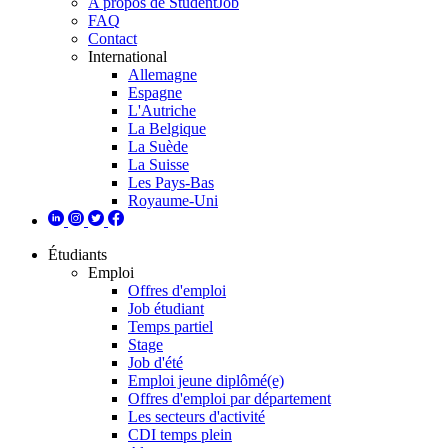
A propos de StudentJob
FAQ
Contact
International
Allemagne
Espagne
L'Autriche
La Belgique
La Suède
La Suisse
Les Pays-Bas
Royaume-Uni
Étudiants
Emploi
Offres d'emploi
Job étudiant
Temps partiel
Stage
Job d'été
Emploi jeune diplômé(e)
Offres d'emploi par département
Les secteurs d'activité
CDI temps plein