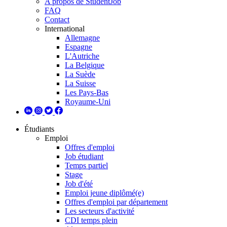
A propos de StudentJob
FAQ
Contact
International
Allemagne
Espagne
L'Autriche
La Belgique
La Suède
La Suisse
Les Pays-Bas
Royaume-Uni
Étudiants
Emploi
Offres d'emploi
Job étudiant
Temps partiel
Stage
Job d'été
Emploi jeune diplômé(e)
Offres d'emploi par département
Les secteurs d'activité
CDI temps plein