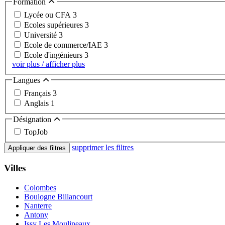
Formation
Lycée ou CFA
3
Ecoles supérieures
3
Université
3
Ecole de commerce/IAE
3
Ecole d'ingénieurs
3
voir plus / afficher plus
Langues
Français
3
Anglais
1
Désignation
TopJob
supprimer les filtres
Appliquer des filtres
Villes
Colombes
Boulogne Billancourt
Nanterre
Antony
Issy Les Moulineaux