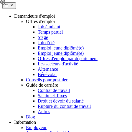
Demandeurs d'emploi
Offres d'emploi
Job étudiant
Temps partiel
Stage
Job d’été
Emploi jeune diplômé(e)
Emploi jeune diplômé(e)
Offres d'emploi par département
Les secteurs d'activité
Alternance
Bénévolat
Conseils pour postuler
Guide de carrière
Contrat de travail
Salaire et Taxes
Droit et devoir du salarié
Rupture du contrat de travail
Autres
Blog
Information
Employeur