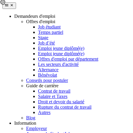
Demandeurs d'emploi
Offres d'emploi
Job étudiant
Temps partiel
Stage
Job d’été
Emploi jeune diplômé(e)
Emploi jeune diplômé(e)
Offres d'emploi par département
Les secteurs d'activité
Alternance
Bénévolat
Conseils pour postuler
Guide de carrière
Contrat de travail
Salaire et Taxes
Droit et devoir du salarié
Rupture du contrat de travail
Autres
Blog
Information
Employeur