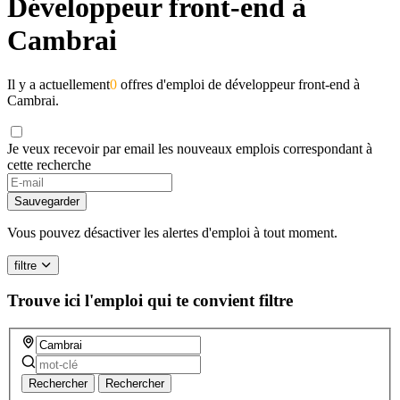
Développeur front-end à
Cambrai
Il y a actuellement
0
offres d'emploi de développeur front-end à
Cambrai.
Je veux recevoir par email les nouveaux emplois correspondant à
cette recherche
If
you
Sauvegarder
are
a
Vous pouvez désactiver les alertes d'emploi à tout moment.
human,
ignore
filtre
this
field
Trouve ici l'emploi qui te convient
filtre
Rechercher
Rechercher