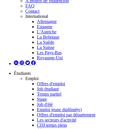
A propos de StudentJob
FAQ
Contact
International
Allemagne
Espagne
L'Autriche
La Belgique
La Suède
La Suisse
Les Pays-Bas
Royaume-Uni
Étudiants
Emploi
Offres d'emploi
Job étudiant
Temps partiel
Stage
Job d'été
Emploi jeune diplômé(e)
Offres d'emploi par département
Les secteurs d'activité
CDI temps plein