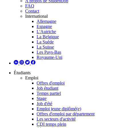
A propos de StudentJob
FAQ
Contact
International
Allemagne
Espagne
L'Autriche
La Belgique
La Suède
La Suisse
Les Pays-Bas
Royaume-Uni
Étudiants
Emploi
Offres d'emploi
Job étudiant
Temps partiel
Stage
Job d'été
Emploi jeune diplômé(e)
Offres d'emploi par département
Les secteurs d'activité
CDI temps plein