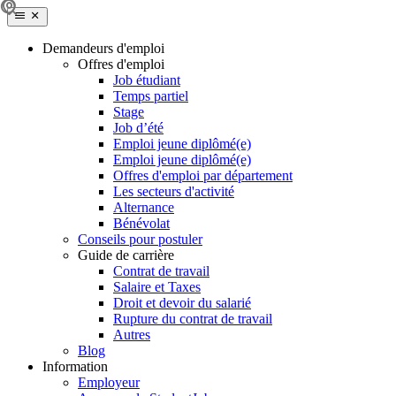
Demandeurs d'emploi
Offres d'emploi
Job étudiant
Temps partiel
Stage
Job d’été
Emploi jeune diplômé(e)
Emploi jeune diplômé(e)
Offres d'emploi par département
Les secteurs d'activité
Alternance
Bénévolat
Conseils pour postuler
Guide de carrière
Contrat de travail
Salaire et Taxes
Droit et devoir du salarié
Rupture du contrat de travail
Autres
Blog
Information
Employeur