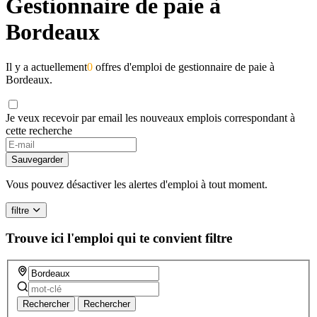
Gestionnaire de paie à
Bordeaux
Il y a actuellement
0
offres d'emploi de gestionnaire de paie à
Bordeaux.
Je veux recevoir par email les nouveaux emplois correspondant à
cette recherche
If
you
Sauvegarder
are
a
Vous pouvez désactiver les alertes d'emploi à tout moment.
human,
ignore
filtre
this
field
Trouve ici l'emploi qui te convient
filtre
Rechercher
Rechercher