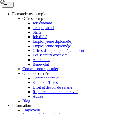
Demandeurs d'emploi
Offres d'emploi
Job étudiant
Temps partiel
Stage
Job d’été
Emploi jeune diplômé(e)
Emploi jeune diplômé(e)
Offres d'emploi par département
Les secteurs d'activité
Alternance
Bénévolat
Conseils pour postuler
Guide de carrière
Contrat de travail
Salaire et Taxes
Droit et devoir du salarié
Rupture du contrat de travail
Autres
Blog
Information
Employeur