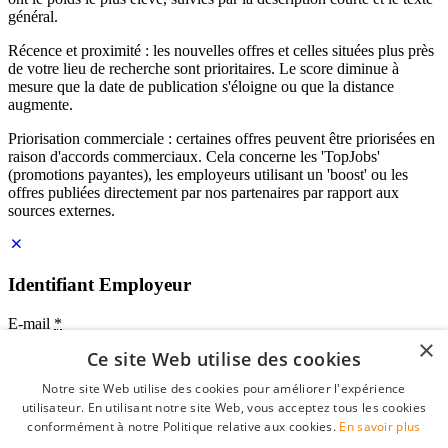
général.
Récence et proximité : les nouvelles offres et celles situées plus près
de votre lieu de recherche sont prioritaires. Le score diminue à
mesure que la date de publication s'éloigne ou que la distance
augmente.
Priorisation commerciale : certaines offres peuvent être priorisées en
raison d'accords commerciaux. Cela concerne les 'TopJobs'
(promotions payantes), les employeurs utilisant un 'boost' ou les
offres publiées directement par nos partenaires par rapport aux
sources externes.
Identifiant Employeur
E-mail
*
×
Ce site Web utilise des cookies
Mot de passe
Notre site Web utilise des cookies pour améliorer l'expérience
se souvenir de moi
utilisateur. En utilisant notre site Web, vous acceptez tous les cookies
mot de passe oublié?
conformément à notre Politique relative aux cookies.
En savoir plus
Connexion