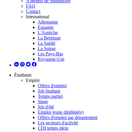
A propos de StudentJob
FAQ
Contact
International
Allemagne
Espagne
L'Autriche
La Belgique
La Suède
La Suisse
Les Pays-Bas
Royaume-Uni
Étudiants
Emploi
Offres d'emploi
Job étudiant
Temps partiel
Stage
Job d'été
Emploi jeune diplômé(e)
Offres d'emploi par département
Les secteurs d'activité
CDI temps plein