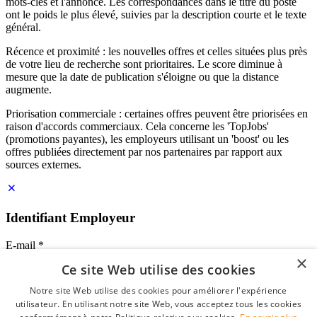
mots-clés et l'annonce. Les correspondances dans le titre du poste
ont le poids le plus élevé, suivies par la description courte et le texte
général.
Récence et proximité : les nouvelles offres et celles situées plus près
de votre lieu de recherche sont prioritaires. Le score diminue à
mesure que la date de publication s'éloigne ou que la distance
augmente.
Priorisation commerciale : certaines offres peuvent être priorisées en
raison d'accords commerciaux. Cela concerne les 'TopJobs'
(promotions payantes), les employeurs utilisant un 'boost' ou les
offres publiées directement par nos partenaires par rapport aux
sources externes.
Identifiant Employeur
E-mail
*
×
Ce site Web utilise des cookies
Mot de passe
Notre site Web utilise des cookies pour améliorer l'expérience
se souvenir de moi
utilisateur. En utilisant notre site Web, vous acceptez tous les cookies
mot de passe oublié?