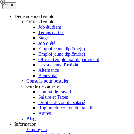
Demandeurs d'emploi
Offres d'emploi
Job étudiant
Temps partiel
Stage
Job d’été
Emploi jeune diplômé(e)
Emploi jeune diplômé(e)
Offres d'emploi par département
Les secteurs d'activité
Alternance
Bénévolat
Conseils pour postuler
Guide de carrière
Contrat de travail
Salaire et Taxes
Droit et devoir du salarié
Rupture du contrat de travail
Autres
Blog
Information
Employeur