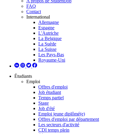
A propos de StudentJob
FAQ
Contact
International
Allemagne
Espagne
L'Autriche
La Belgique
La Suède
La Suisse
Les Pays-Bas
Royaume-Uni
Étudiants
Emploi
Offres d'emploi
Job étudiant
Temps partiel
Stage
Job d'été
Emploi jeune diplômé(e)
Offres d'emploi par département
Les secteurs d'activité
CDI temps plein