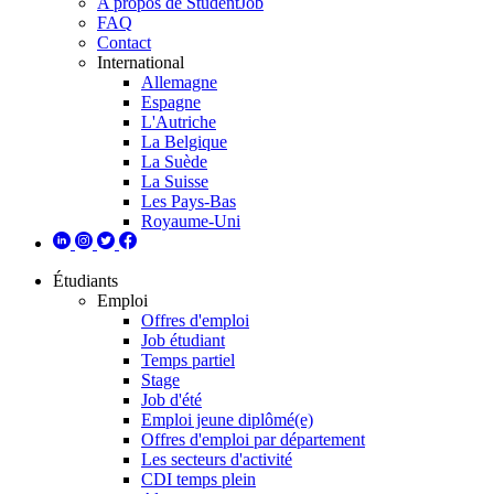
A propos de StudentJob
FAQ
Contact
International
Allemagne
Espagne
L'Autriche
La Belgique
La Suède
La Suisse
Les Pays-Bas
Royaume-Uni
Étudiants
Emploi
Offres d'emploi
Job étudiant
Temps partiel
Stage
Job d'été
Emploi jeune diplômé(e)
Offres d'emploi par département
Les secteurs d'activité
CDI temps plein