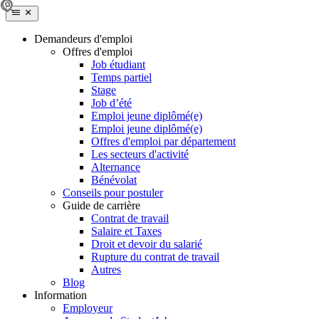
Demandeurs d'emploi
Offres d'emploi
Job étudiant
Temps partiel
Stage
Job d’été
Emploi jeune diplômé(e)
Emploi jeune diplômé(e)
Offres d'emploi par département
Les secteurs d'activité
Alternance
Bénévolat
Conseils pour postuler
Guide de carrière
Contrat de travail
Salaire et Taxes
Droit et devoir du salarié
Rupture du contrat de travail
Autres
Blog
Information
Employeur