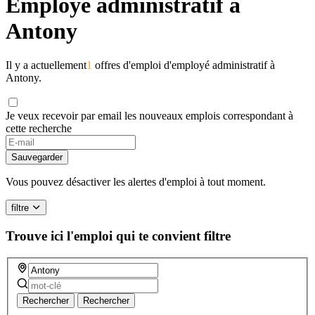
Employé administratif à
Antony
Il y a actuellement
1
offres d'emploi d'employé administratif à
Antony.
Je veux recevoir par email les nouveaux emplois correspondant à
cette recherche
If
you
Sauvegarder
are
a
Vous pouvez désactiver les alertes d'emploi à tout moment.
human,
ignore
filtre
this
field
Trouve ici l'emploi qui te convient
filtre
Rechercher
Rechercher