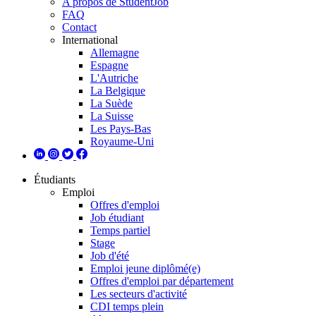
A propos de StudentJob
FAQ
Contact
International
Allemagne
Espagne
L'Autriche
La Belgique
La Suède
La Suisse
Les Pays-Bas
Royaume-Uni
Étudiants
Emploi
Offres d'emploi
Job étudiant
Temps partiel
Stage
Job d'été
Emploi jeune diplômé(e)
Offres d'emploi par département
Les secteurs d'activité
CDI temps plein