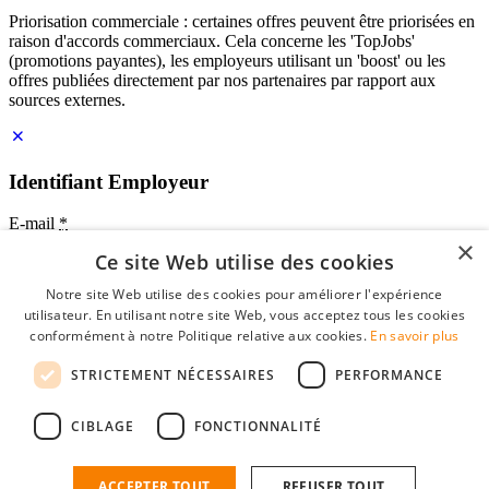
Priorisation commerciale : certaines offres peuvent être priorisées en
raison d'accords commerciaux. Cela concerne les 'TopJobs'
(promotions payantes), les employeurs utilisant un 'boost' ou les
offres publiées directement par nos partenaires par rapport aux
sources externes.
Identifiant Employeur
E-mail
*
×
Ce site Web utilise des cookies
Mot de passe
Notre site Web utilise des cookies pour améliorer l'expérience
se souvenir de moi
utilisateur. En utilisant notre site Web, vous acceptez tous les cookies
mot de passe oublié?
conformément à notre Politique relative aux cookies.
En savoir plus
Connexion
STRICTEMENT NÉCESSAIRES
PERFORMANCE
Profil Employeur gratuit
CIBLAGE
FONCTIONNALITÉ
Vous pouvez vous connecter sur StudentJob si vous avez créé un
compte en tant qu'employeur. Trouver le bon candidat pour vous
n'est plus qu'à quelques clics.
ACCEPTER TOUT
REFUSER TOUT