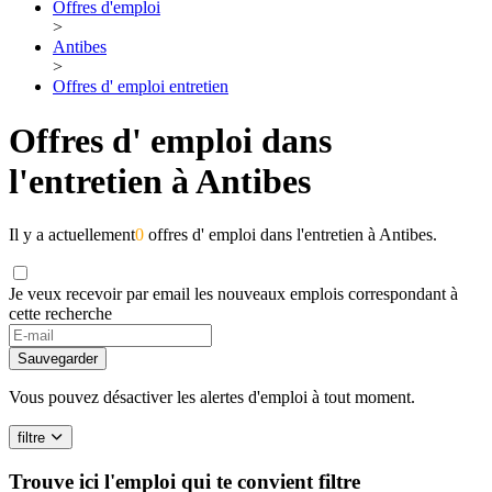
Offres d'emploi
>
Antibes
>
Offres d' emploi entretien
Offres d' emploi dans
l'entretien à Antibes
Il y a actuellement
0
offres d' emploi dans l'entretien à Antibes.
Je veux recevoir par email les nouveaux emplois correspondant à
cette recherche
If
you
Sauvegarder
are
a
Vous pouvez désactiver les alertes d'emploi à tout moment.
human,
ignore
filtre
this
field
Trouve ici l'emploi qui te convient
filtre