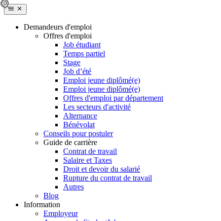
Demandeurs d'emploi
Offres d'emploi
Job étudiant
Temps partiel
Stage
Job d’été
Emploi jeune diplômé(e)
Emploi jeune diplômé(e)
Offres d'emploi par département
Les secteurs d'activité
Alternance
Bénévolat
Conseils pour postuler
Guide de carrière
Contrat de travail
Salaire et Taxes
Droit et devoir du salarié
Rupture du contrat de travail
Autres
Blog
Information
Employeur