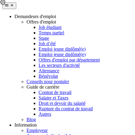
Demandeurs d'emploi
Offres d'emploi
Job étudiant
Temps partiel
Stage
Job d’été
Emploi jeune diplômé(e)
Emploi jeune diplômé(e)
Offres d'emploi par département
Les secteurs d'activité
Alternance
Bénévolat
Conseils pour postuler
Guide de carrière
Contrat de travail
Salaire et Taxes
Droit et devoir du salarié
Rupture du contrat de travail
Autres
Blog
Information
Employeur