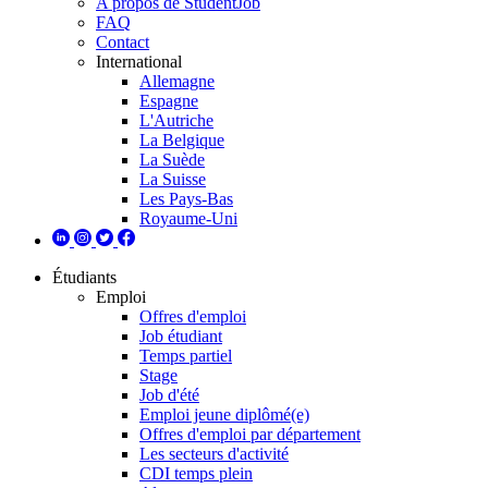
A propos de StudentJob
FAQ
Contact
International
Allemagne
Espagne
L'Autriche
La Belgique
La Suède
La Suisse
Les Pays-Bas
Royaume-Uni
Étudiants
Emploi
Offres d'emploi
Job étudiant
Temps partiel
Stage
Job d'été
Emploi jeune diplômé(e)
Offres d'emploi par département
Les secteurs d'activité
CDI temps plein