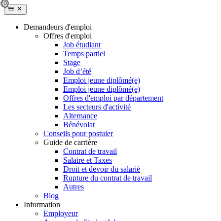
Demandeurs d'emploi
Offres d'emploi
Job étudiant
Temps partiel
Stage
Job d’été
Emploi jeune diplômé(e)
Emploi jeune diplômé(e)
Offres d'emploi par département
Les secteurs d'activité
Alternance
Bénévolat
Conseils pour postuler
Guide de carrière
Contrat de travail
Salaire et Taxes
Droit et devoir du salarié
Rupture du contrat de travail
Autres
Blog
Information
Employeur