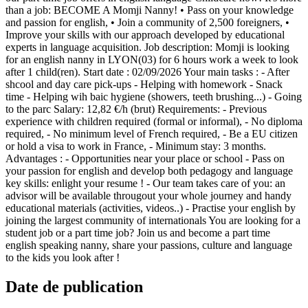
than a job: BECOME A Momji Nanny! • Pass on your knowledge
and passion for english, • Join a community of 2,500 foreigners, •
Improve your skills with our approach developed by educational
experts in language acquisition. Job description: Momji is looking
for an english nanny in LYON(03) for 6 hours work a week to look
after 1 child(ren). Start date : 02/09/2026 Your main tasks : - After
shcool and day care pick-ups - Helping with homework - Snack
time - Helping wih baic hygiene (showers, teeth brushing...) - Going
to the parc Salary: 12,82 €/h (brut) Requirements: - Previous
experience with children required (formal or informal), - No diploma
required, - No minimum level of French required, - Be a EU citizen
or hold a visa to work in France, - Minimum stay: 3 months.
Advantages : - Opportunities near your place or school - Pass on
your passion for english and develop both pedagogy and language
key skills: enlight your resume ! - Our team takes care of you: an
advisor will be available througout your whole journey and handy
educational materials (activities, videos..) - Practise your english by
joining the largest community of internationals You are looking for a
student job or a part time job? Join us and become a part time
english speaking nanny, share your passions, culture and language
to the kids you look after !
Date de publication