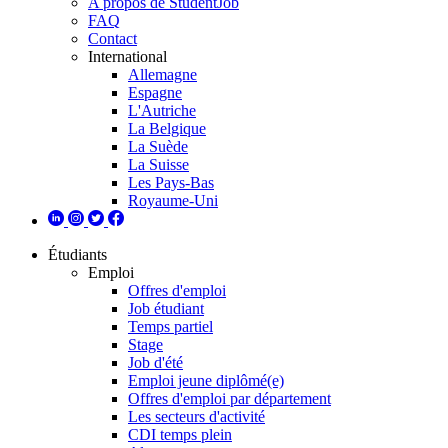
A propos de StudentJob
FAQ
Contact
International
Allemagne
Espagne
L'Autriche
La Belgique
La Suède
La Suisse
Les Pays-Bas
Royaume-Uni
Étudiants
Emploi
Offres d'emploi
Job étudiant
Temps partiel
Stage
Job d'été
Emploi jeune diplômé(e)
Offres d'emploi par département
Les secteurs d'activité
CDI temps plein