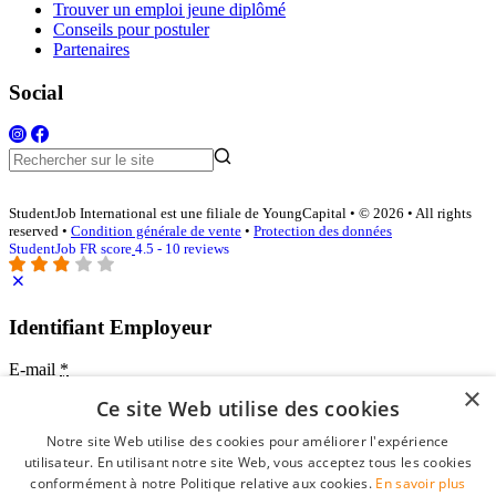
Trouver un emploi jeune diplômé
Conseils pour postuler
Partenaires
Social
StudentJob International est une filiale de YoungCapital • © 2026 • All rights
reserved •
Condition générale de vente
•
Protection des données
StudentJob FR score
4.5 - 10 reviews
Identifiant Employeur
E-mail
*
×
Ce site Web utilise des cookies
Mot de passe
Notre site Web utilise des cookies pour améliorer l'expérience
se souvenir de moi
utilisateur. En utilisant notre site Web, vous acceptez tous les cookies
mot de passe oublié?
conformément à notre Politique relative aux cookies.
En savoir plus