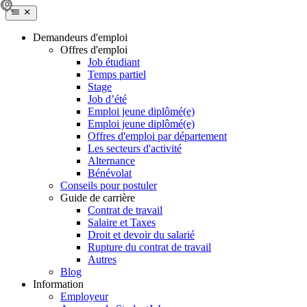
Demandeurs d'emploi
Offres d'emploi
Job étudiant
Temps partiel
Stage
Job d’été
Emploi jeune diplômé(e)
Emploi jeune diplômé(e)
Offres d'emploi par département
Les secteurs d'activité
Alternance
Bénévolat
Conseils pour postuler
Guide de carrière
Contrat de travail
Salaire et Taxes
Droit et devoir du salarié
Rupture du contrat de travail
Autres
Blog
Information
Employeur