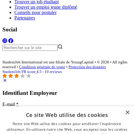
Trouver un job étudiant
Trouver un emploi jeune diplômé
Conseils pour postuler
Partenaires
Social
StudentJob International est une filiale de YoungCapital • © 2026 • All rights
reserved •
Condition générale de vente
•
Protection des données
StudentJob FR score
4.5 - 10 reviews
Identifiant Employeur
E-mail
*
×
Ce site Web utilise des cookies
Mot de passe
Notre site Web utilise des cookies pour améliorer l'expérience
se souvenir de moi
utilisateur. En utilisant notre site Web, vous acceptez tous les cookies
mot de passe oublié?