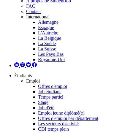
A propos de StudentJob
FAQ
Contact
International
Allemagne
Espagne
L'Autriche
La Belgique
La Suède
La Suisse
Les Pays-Bas
Royaume-Uni
Étudiants
Emploi
Offres d'emploi
Job étudiant
Temps partiel
Stage
Job d'été
Emploi jeune diplômé(e)
Offres d'emploi par département
Les secteurs d'activité
CDI temps plein