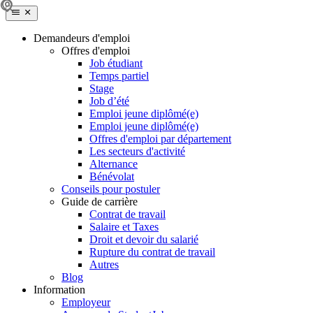
Demandeurs d'emploi
Offres d'emploi
Job étudiant
Temps partiel
Stage
Job d’été
Emploi jeune diplômé(e)
Emploi jeune diplômé(e)
Offres d'emploi par département
Les secteurs d'activité
Alternance
Bénévolat
Conseils pour postuler
Guide de carrière
Contrat de travail
Salaire et Taxes
Droit et devoir du salarié
Rupture du contrat de travail
Autres
Blog
Information
Employeur