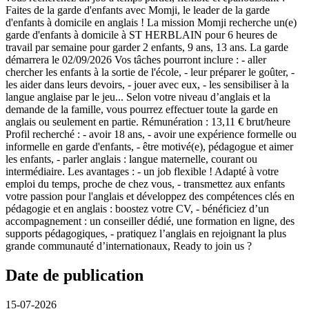
Faites de la garde d'enfants avec Momji, le leader de la garde
d'enfants à domicile en anglais ! La mission Momji recherche un(e)
garde d'enfants à domicile à ST HERBLAIN pour 6 heures de
travail par semaine pour garder 2 enfants, 9 ans, 13 ans. La garde
démarrera le 02/09/2026 Vos tâches pourront inclure : - aller
chercher les enfants à la sortie de l'école, - leur préparer le goûter, -
les aider dans leurs devoirs, - jouer avec eux, - les sensibiliser à la
langue anglaise par le jeu... Selon votre niveau d’anglais et la
demande de la famille, vous pourrez effectuer toute la garde en
anglais ou seulement en partie. Rémunération : 13,11 € brut/heure
Profil recherché : - avoir 18 ans, - avoir une expérience formelle ou
informelle en garde d'enfants, - être motivé(e), pédagogue et aimer
les enfants, - parler anglais : langue maternelle, courant ou
intermédiaire. Les avantages : - un job flexible ! Adapté à votre
emploi du temps, proche de chez vous, - transmettez aux enfants
votre passion pour l'anglais et développez des compétences clés en
pédagogie et en anglais : boostez votre CV, - bénéficiez d’un
accompagnement : un conseiller dédié, une formation en ligne, des
supports pédagogiques, - pratiquez l’anglais en rejoignant la plus
grande communauté d’internationaux, Ready to join us ?
Date de publication
15-07-2026