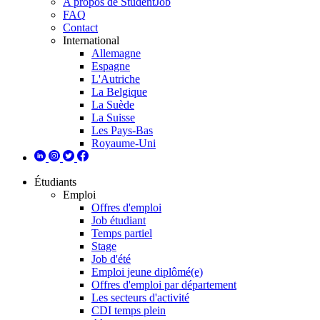
A propos de StudentJob
FAQ
Contact
International
Allemagne
Espagne
L'Autriche
La Belgique
La Suède
La Suisse
Les Pays-Bas
Royaume-Uni
Étudiants
Emploi
Offres d'emploi
Job étudiant
Temps partiel
Stage
Job d'été
Emploi jeune diplômé(e)
Offres d'emploi par département
Les secteurs d'activité
CDI temps plein