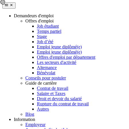
Demandeurs d'emploi
Offres d'emploi
Job étudiant
Temps partiel
Stage
Job d’été
Emploi jeune diplômé(e)
Emploi jeune diplômé(e)
Offres d'emploi par département
Les secteurs d'activité
Alternance
Bénévolat
Conseils pour postuler
Guide de carrière
Contrat de travail
Salaire et Taxes
Droit et devoir du salarié
Rupture du contrat de travail
Autres
Blog
Information
Employeur