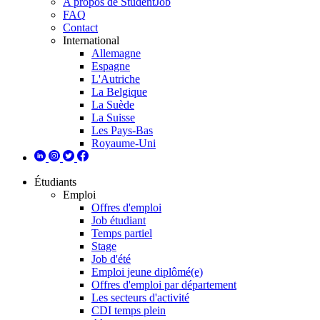
A propos de StudentJob
FAQ
Contact
International
Allemagne
Espagne
L'Autriche
La Belgique
La Suède
La Suisse
Les Pays-Bas
Royaume-Uni
Étudiants
Emploi
Offres d'emploi
Job étudiant
Temps partiel
Stage
Job d'été
Emploi jeune diplômé(e)
Offres d'emploi par département
Les secteurs d'activité
CDI temps plein