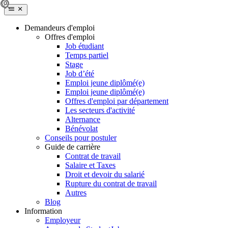
Demandeurs d'emploi
Offres d'emploi
Job étudiant
Temps partiel
Stage
Job d’été
Emploi jeune diplômé(e)
Emploi jeune diplômé(e)
Offres d'emploi par département
Les secteurs d'activité
Alternance
Bénévolat
Conseils pour postuler
Guide de carrière
Contrat de travail
Salaire et Taxes
Droit et devoir du salarié
Rupture du contrat de travail
Autres
Blog
Information
Employeur