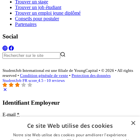
Trouver un stage
Trouver un job étudiant
Trouver un emploi jeune diplômé
Conseils pour postuler
Partenaires
Social
StudentJob International est une filiale de YoungCapital • © 2026 • All rights
reserved •
Condition générale de vente
•
Protection des données
StudentJob FR score
4.5 - 10 reviews
Identifiant Employeur
E-mail
*
×
Ce site Web utilise des cookies
Mot de passe
Notre site Web utilise des cookies pour améliorer l'expérience
se souvenir de moi