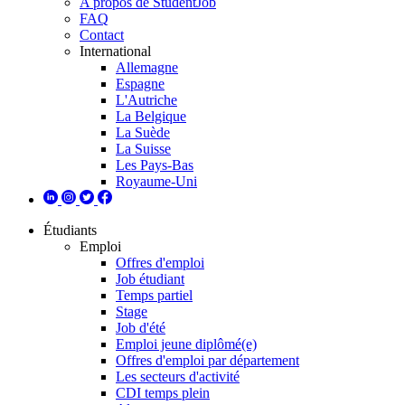
A propos de StudentJob
FAQ
Contact
International
Allemagne
Espagne
L'Autriche
La Belgique
La Suède
La Suisse
Les Pays-Bas
Royaume-Uni
Étudiants
Emploi
Offres d'emploi
Job étudiant
Temps partiel
Stage
Job d'été
Emploi jeune diplômé(e)
Offres d'emploi par département
Les secteurs d'activité
CDI temps plein