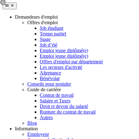
Demandeurs d'emploi
Offres d'emploi
Job étudiant
Temps partiel
Stage
Job d’été
Emploi jeune diplômé(e)
Emploi jeune diplômé(e)
Offres d'emploi par département
Les secteurs d'activité
Alternance
Bénévolat
Conseils pour postuler
Guide de carrière
Contrat de travail
Salaire et Taxes
Droit et devoir du salarié
Rupture du contrat de travail
Autres
Blog
Information
Employeur