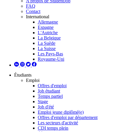
A propos de StudentJob
FAQ
Contact
International
Allemagne
Espagne
L'Autriche
La Belgique
La Suède
La Suisse
Les Pays-Bas
Royaume-Uni
Étudiants
Emploi
Offres d'emploi
Job étudiant
Temps partiel
Stage
Job d'été
Emploi jeune diplômé(e)
Offres d'emploi par département
Les secteurs d'activité
CDI temps plein