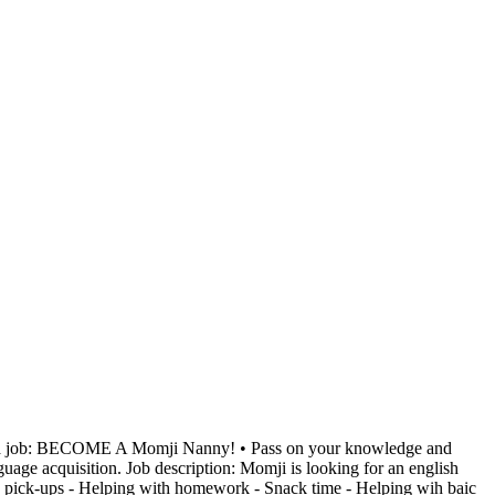
than a job: BECOME A Momji Nanny! • Pass on your knowledge and
uage acquisition. Job description: Momji is looking for an english
re pick-ups - Helping with homework - Snack time - Helping wih baic