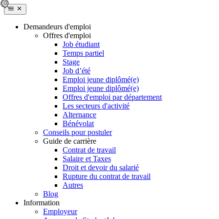
Demandeurs d'emploi
Offres d'emploi
Job étudiant
Temps partiel
Stage
Job d’été
Emploi jeune diplômé(e)
Emploi jeune diplômé(e)
Offres d'emploi par département
Les secteurs d'activité
Alternance
Bénévolat
Conseils pour postuler
Guide de carrière
Contrat de travail
Salaire et Taxes
Droit et devoir du salarié
Rupture du contrat de travail
Autres
Blog
Information
Employeur