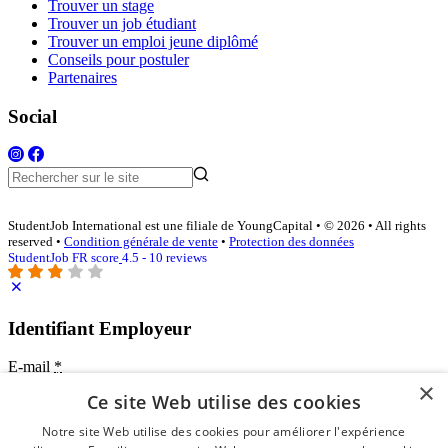
Trouver un stage
Trouver un job étudiant
Trouver un emploi jeune diplômé
Conseils pour postuler
Partenaires
Social
StudentJob International est une filiale de YoungCapital • © 2026 • All rights
reserved •
Condition générale de vente
•
Protection des données
StudentJob FR score
4.5 - 10 reviews
Identifiant Employeur
E-mail
*
×
Ce site Web utilise des cookies
Mot de passe
Notre site Web utilise des cookies pour améliorer l'expérience
se souvenir de moi