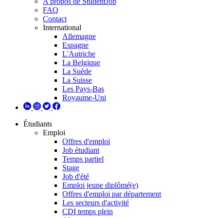
A propos de StudentJob
FAQ
Contact
International
Allemagne
Espagne
L'Autriche
La Belgique
La Suède
La Suisse
Les Pays-Bas
Royaume-Uni
Étudiants
Emploi
Offres d'emploi
Job étudiant
Temps partiel
Stage
Job d'été
Emploi jeune diplômé(e)
Offres d'emploi par département
Les secteurs d'activité
CDI temps plein