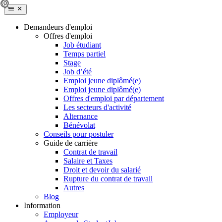
Demandeurs d'emploi
Offres d'emploi
Job étudiant
Temps partiel
Stage
Job d’été
Emploi jeune diplômé(e)
Emploi jeune diplômé(e)
Offres d'emploi par département
Les secteurs d'activité
Alternance
Bénévolat
Conseils pour postuler
Guide de carrière
Contrat de travail
Salaire et Taxes
Droit et devoir du salarié
Rupture du contrat de travail
Autres
Blog
Information
Employeur