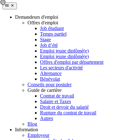
Demandeurs d'emploi
Offres d'emploi
Job étudiant
Temps partiel
Stage
Job d’été
Emploi jeune diplômé(e)
Emploi jeune diplômé(e)
Offres d'emploi par département
Les secteurs d'activité
Alternance
Bénévolat
Conseils pour postuler
Guide de carrière
Contrat de travail
Salaire et Taxes
Droit et devoir du salarié
Rupture du contrat de travail
Autres
Blog
Information
Employeur