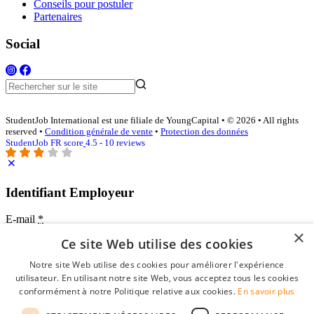
Conseils pour postuler
Partenaires
Social
StudentJob International est une filiale de YoungCapital • © 2026 • All rights
reserved •
Condition générale de vente
•
Protection des données
StudentJob FR score
4.5 - 10 reviews
Identifiant Employeur
E-mail
*
×
Ce site Web utilise des cookies
Mot de passe
Notre site Web utilise des cookies pour améliorer l'expérience
se souvenir de moi
utilisateur. En utilisant notre site Web, vous acceptez tous les cookies
mot de passe oublié?
conformément à notre Politique relative aux cookies.
En savoir plus
Connexion