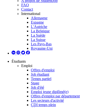
A propos de StudentJob
FAQ
Contact
International
Allemagne
Espagne
L'Autriche
La Belgique
La Suède
La Suisse
Les Pays-Bas
Royaume-Uni
Étudiants
Emploi
Offres d'emploi
Job étudiant
Temps partiel
Stage
Job d'été
Emploi jeune diplômé(e)
Offres d'emploi par département
Les secteurs d'activité
CDI temps plein