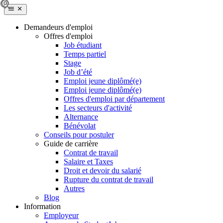
Demandeurs d'emploi
Offres d'emploi
Job étudiant
Temps partiel
Stage
Job d’été
Emploi jeune diplômé(e)
Emploi jeune diplômé(e)
Offres d'emploi par département
Les secteurs d'activité
Alternance
Bénévolat
Conseils pour postuler
Guide de carrière
Contrat de travail
Salaire et Taxes
Droit et devoir du salarié
Rupture du contrat de travail
Autres
Blog
Information
Employeur