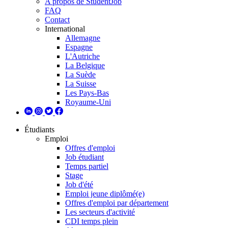
A propos de StudentJob
FAQ
Contact
International
Allemagne
Espagne
L'Autriche
La Belgique
La Suède
La Suisse
Les Pays-Bas
Royaume-Uni
Étudiants
Emploi
Offres d'emploi
Job étudiant
Temps partiel
Stage
Job d'été
Emploi jeune diplômé(e)
Offres d'emploi par département
Les secteurs d'activité
CDI temps plein