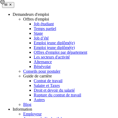
Demandeurs d'emploi
Offres d'emploi
Job étudiant
Temps partiel
Stage
Job d’été
Emploi jeune diplômé(e)
Emploi jeune diplômé(e)
Offres d'emploi par département
Les secteurs d'activité
Alternance
Bénévolat
Conseils pour postuler
Guide de carrière
Contrat de travail
Salaire et Taxes
Droit et devoir du salarié
Rupture du contrat de travail
Autres
Blog
Information
Employeur