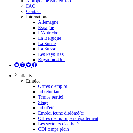
A propos de StudentJob
FAQ
Contact
International
Allemagne
Espagne
L'Autriche
La Belgique
La Suède
La Suisse
Les Pays-Bas
Royaume-Uni
Étudiants
Emploi
Offres d'emploi
Job étudiant
Temps partiel
Stage
Job d'été
Emploi jeune diplômé(e)
Offres d'emploi par département
Les secteurs d'activité
CDI temps plein