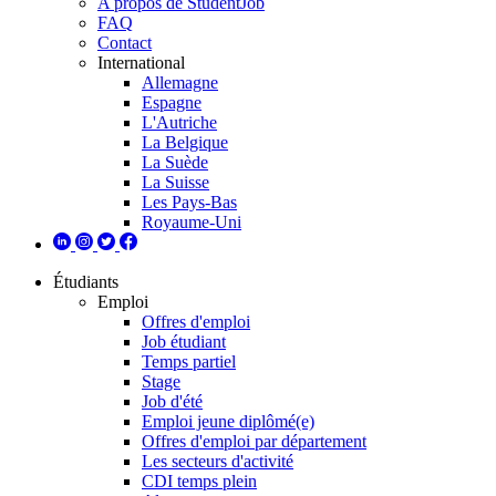
A propos de StudentJob
FAQ
Contact
International
Allemagne
Espagne
L'Autriche
La Belgique
La Suède
La Suisse
Les Pays-Bas
Royaume-Uni
Étudiants
Emploi
Offres d'emploi
Job étudiant
Temps partiel
Stage
Job d'été
Emploi jeune diplômé(e)
Offres d'emploi par département
Les secteurs d'activité
CDI temps plein