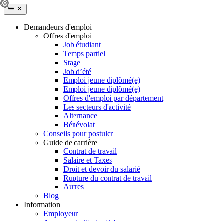
Demandeurs d'emploi
Offres d'emploi
Job étudiant
Temps partiel
Stage
Job d’été
Emploi jeune diplômé(e)
Emploi jeune diplômé(e)
Offres d'emploi par département
Les secteurs d'activité
Alternance
Bénévolat
Conseils pour postuler
Guide de carrière
Contrat de travail
Salaire et Taxes
Droit et devoir du salarié
Rupture du contrat de travail
Autres
Blog
Information
Employeur