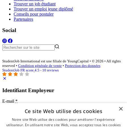
Trouver un job étudiant
Trouver un emploi jeune diplômé
Conseils pour postuler
Partenaires
Social
StudentJob International est une filiale de YoungCapital • © 2026 • All rights
reserved •
Condition générale de vente
•
Protection des données
StudentJob FR score
4.5 - 10 reviews
Identifiant Employeur
E-mail
*
×
Ce site Web utilise des cookies
Mot de passe
Notre site Web utilise des cookies pour améliorer l'expérience
se souvenir de moi
utilisateur. En utilisant notre site Web, vous acceptez tous les cookies