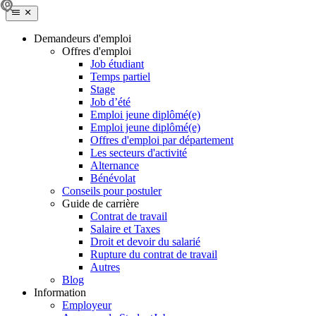
Demandeurs d'emploi
Offres d'emploi
Job étudiant
Temps partiel
Stage
Job d’été
Emploi jeune diplômé(e)
Emploi jeune diplômé(e)
Offres d'emploi par département
Les secteurs d'activité
Alternance
Bénévolat
Conseils pour postuler
Guide de carrière
Contrat de travail
Salaire et Taxes
Droit et devoir du salarié
Rupture du contrat de travail
Autres
Blog
Information
Employeur