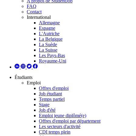
A propos de StudentJob
FAQ
Contact
International
Allemagne
Espagne
L'Autriche
La Belgique
La Suède
La Suisse
Les Pays-Bas
Royaume-Uni
Étudiants
Emploi
Offres d'emploi
Job étudiant
Temps partiel
Stage
Job d'été
Emploi jeune diplômé(e)
Offres d'emploi par département
Les secteurs d'activité
CDI temps plein