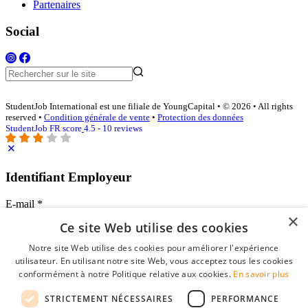
Partenaires
Social
StudentJob International est une filiale de YoungCapital • © 2026 • All rights
reserved •
Condition générale de vente
•
Protection des données
StudentJob FR score
4.5 - 10 reviews
Identifiant Employeur
E-mail
*
×
Ce site Web utilise des cookies
Mot de passe
Notre site Web utilise des cookies pour améliorer l'expérience
se souvenir de moi
utilisateur. En utilisant notre site Web, vous acceptez tous les cookies
mot de passe oublié?
conformément à notre Politique relative aux cookies.
En savoir plus
Connexion
STRICTEMENT NÉCESSAIRES
PERFORMANCE