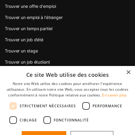
Trouver une offre d'emploi
Trouver un emploi à l'étranger
Trouver un temps partiel
Trouver un job d’été
Trouver un stage
Trouver un job étudiant
×
Trouver un emploi jeune diplômé
Ce site Web utilise des cookies
Notre site Web utilise des cookies pour améliorer l'expérience
Conseils pour postuler
utilisateur. En utilisant notre site Web, vous acceptez tous les cookies
conformément à notre Politique relative aux cookies.
En savoir plus
Partenaires
STRICTEMENT NÉCESSAIRES
PERFORMANCE
StudentJob International est une filiale de YoungCapital • ©
CIBLAGE
FONCTIONNALITÉ
2026 • All rights reserved •
Condition générale de vente
•
Protection des données
StudentJob FR score
4.5 - 10 reviews