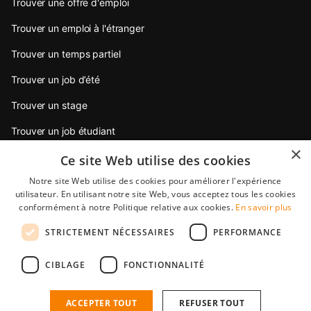
Trouver une offre d'emploi
Trouver un emploi à l'étranger
Trouver un temps partiel
Trouver un job d’été
Trouver un stage
Trouver un job étudiant
×
Trouver un emploi jeune diplômé
Ce site Web utilise des cookies
Notre site Web utilise des cookies pour améliorer l'expérience
Conseils pour postuler
utilisateur. En utilisant notre site Web, vous acceptez tous les cookies
conformément à notre Politique relative aux cookies.
En savoir plus
Partenaires
STRICTEMENT NÉCESSAIRES
PERFORMANCE
StudentJob International est une filiale de YoungCapital • ©
CIBLAGE
FONCTIONNALITÉ
2026 • All rights reserved •
Condition générale de vente
•
Protection des données
StudentJob FR score
4.5 - 10 reviews
ACCEPTER TOUT
REFUSER TOUT