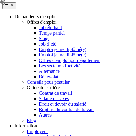
Demandeurs d'emploi
Offres d'emploi
Job étudiant
Temps partiel
Stage
Job d’été
Emploi jeune diplômé(e)
Emploi jeune diplômé(e)
Offres d'emploi par département
Les secteurs d'activité
Alternance
Bénévolat
Conseils pour postuler
Guide de carrière
Contrat de travail
Salaire et Taxes
Droit et devoir du salarié
Rupture du contrat de travail
Autres
Blog
Information
Employeur