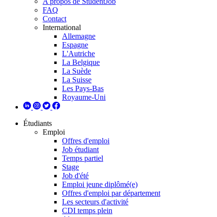
A propos de StudentJob
FAQ
Contact
International
Allemagne
Espagne
L'Autriche
La Belgique
La Suède
La Suisse
Les Pays-Bas
Royaume-Uni
Étudiants
Emploi
Offres d'emploi
Job étudiant
Temps partiel
Stage
Job d'été
Emploi jeune diplômé(e)
Offres d'emploi par département
Les secteurs d'activité
CDI temps plein