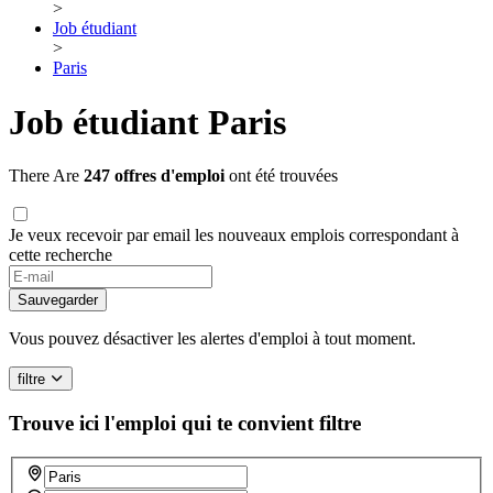
>
Job étudiant
>
Paris
Job étudiant Paris
There Are
247 offres d'emploi
ont été trouvées
Je veux recevoir par email les nouveaux emplois correspondant à
cette recherche
If
you
Sauvegarder
are
a
Vous pouvez désactiver les alertes d'emploi à tout moment.
human,
ignore
filtre
this
field
Trouve ici l'emploi qui te convient
filtre