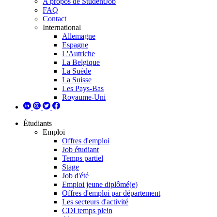
A propos de StudentJob
FAQ
Contact
International
Allemagne
Espagne
L'Autriche
La Belgique
La Suède
La Suisse
Les Pays-Bas
Royaume-Uni
Étudiants
Emploi
Offres d'emploi
Job étudiant
Temps partiel
Stage
Job d'été
Emploi jeune diplômé(e)
Offres d'emploi par département
Les secteurs d'activité
CDI temps plein