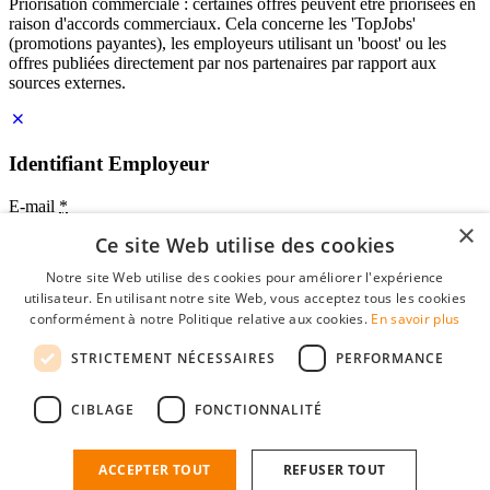
Priorisation commerciale : certaines offres peuvent être priorisées en
raison d'accords commerciaux. Cela concerne les 'TopJobs'
(promotions payantes), les employeurs utilisant un 'boost' ou les
offres publiées directement par nos partenaires par rapport aux
sources externes.
Identifiant Employeur
E-mail
*
×
Ce site Web utilise des cookies
Mot de passe
Notre site Web utilise des cookies pour améliorer l'expérience
se souvenir de moi
utilisateur. En utilisant notre site Web, vous acceptez tous les cookies
mot de passe oublié?
conformément à notre Politique relative aux cookies.
En savoir plus
Connexion
STRICTEMENT NÉCESSAIRES
PERFORMANCE
Profil Employeur gratuit
CIBLAGE
FONCTIONNALITÉ
Vous pouvez vous connecter sur StudentJob si vous avez créé un
compte en tant qu'employeur. Trouver le bon candidat pour vous
n'est plus qu'à quelques clics.
ACCEPTER TOUT
REFUSER TOUT