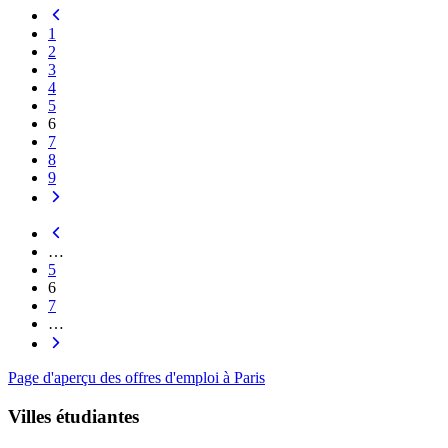
1
2
3
4
5
6
7
8
9
…
5
6
7
…
Page d'aperçu des offres d'emploi à Paris
Villes étudiantes