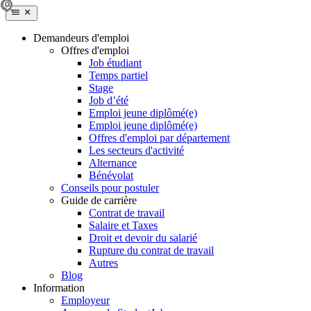
Demandeurs d'emploi
Offres d'emploi
Job étudiant
Temps partiel
Stage
Job d’été
Emploi jeune diplômé(e)
Emploi jeune diplômé(e)
Offres d'emploi par département
Les secteurs d'activité
Alternance
Bénévolat
Conseils pour postuler
Guide de carrière
Contrat de travail
Salaire et Taxes
Droit et devoir du salarié
Rupture du contrat de travail
Autres
Blog
Information
Employeur