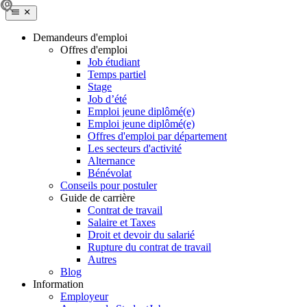
Demandeurs d'emploi
Offres d'emploi
Job étudiant
Temps partiel
Stage
Job d’été
Emploi jeune diplômé(e)
Emploi jeune diplômé(e)
Offres d'emploi par département
Les secteurs d'activité
Alternance
Bénévolat
Conseils pour postuler
Guide de carrière
Contrat de travail
Salaire et Taxes
Droit et devoir du salarié
Rupture du contrat de travail
Autres
Blog
Information
Employeur