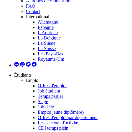
A propos de StudentJob
FAQ
Contact
International
Allemagne
Espagne
L'Autriche
La Belgique
La Suède
La Suisse
Les Pays-Bas
Royaume-Uni
Étudiants
Emploi
Offres d'emploi
Job étudiant
Temps partiel
Stage
Job d'été
Emploi jeune diplômé(e)
Offres d'emploi par département
Les secteurs d'activité
CDI temps plein