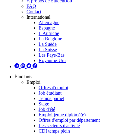
A propos de StudentJob
FAQ
Contact
International
Allemagne
Espagne
L'Autriche
La Belgique
La Suède
La Suisse
Les Pays-Bas
Royaume-Uni
Étudiants
Emploi
Offres d'emploi
Job étudiant
Temps partiel
Stage
Job d'été
Emploi jeune diplômé(e)
Offres d'emploi par département
Les secteurs d'activité
CDI temps plein