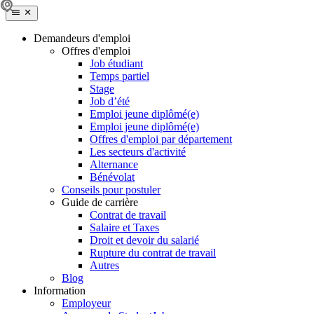
Demandeurs d'emploi
Offres d'emploi
Job étudiant
Temps partiel
Stage
Job d’été
Emploi jeune diplômé(e)
Emploi jeune diplômé(e)
Offres d'emploi par département
Les secteurs d'activité
Alternance
Bénévolat
Conseils pour postuler
Guide de carrière
Contrat de travail
Salaire et Taxes
Droit et devoir du salarié
Rupture du contrat de travail
Autres
Blog
Information
Employeur