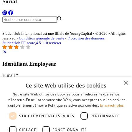
Social
StudentJob International est une filiale de YoungCapital • © 2026 • All rights
reserved •
Condition générale de vente
•
Protection des données
StudentJob FR score
4.5 - 10 reviews
Identifiant Employeur
E-mail
*
×
Ce site Web utilise des cookies
Mot de passe
Notre site Web utilise des cookies pour améliorer l'expérience
se souvenir de moi
utilisateur. En utilisant notre site Web, vous acceptez tous les cookies
mot de passe oublié?
conformément à notre Politique relative aux cookies.
En savoir plus
Connexion
STRICTEMENT NÉCESSAIRES
PERFORMANCE
Profil Employeur gratuit
CIBLAGE
FONCTIONNALITÉ