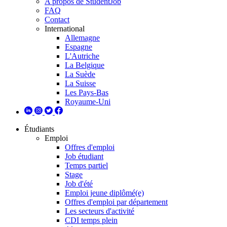
A propos de StudentJob
FAQ
Contact
International
Allemagne
Espagne
L'Autriche
La Belgique
La Suède
La Suisse
Les Pays-Bas
Royaume-Uni
Étudiants
Emploi
Offres d'emploi
Job étudiant
Temps partiel
Stage
Job d'été
Emploi jeune diplômé(e)
Offres d'emploi par département
Les secteurs d'activité
CDI temps plein