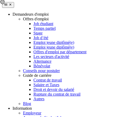
Demandeurs d'emploi
Offres d'emploi
Job étudiant
Temps partiel
Stage
Job d’été
Emploi jeune diplômé(e)
Emploi jeune diplômé(e)
Offres d'emploi par département
Les secteurs d'activité
Alternance
Bénévolat
Conseils pour postuler
Guide de carrière
Contrat de travail
Salaire et Taxes
Droit et devoir du salarié
Rupture du contrat de travail
Autres
Blog
Information
Employeur